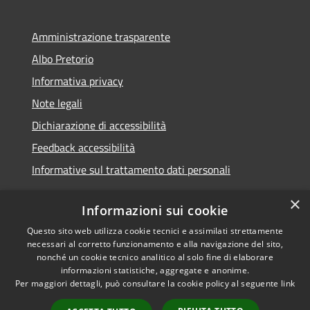
Amministrazione trasparente
Albo Pretorio
Informativa privacy
Note legali
Dichiarazione di accessibilità
Feedback accessibilità
Informative sul trattamento dati personali
×
Informazioni sui cookie
Questo sito web utilizza cookie tecnici e assimilati strettamente
RSS
Copyright © 2026 • Comune di
necessari al corretto funzionamento e alla navigazione del sito,
Accessibilità
Pioltello • Powered by
nonché un cookie tecnico analitico al solo fine di elaborare
informazioni statistiche, aggregate e anonime.
Privacy
Municipium
Accesso
•
Per maggiori dettagli, può consultare la cookie policy al seguente
link
Cookie
redazione
Mappa del sito