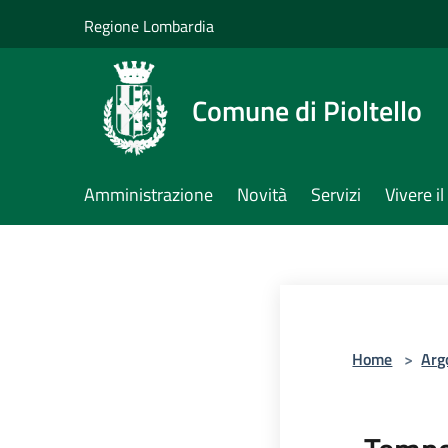
Salta al contenuto principale
Regione Lombardia
Comune di Pioltello
Amministrazione
Novità
Servizi
Vivere 
Home
>
Arg