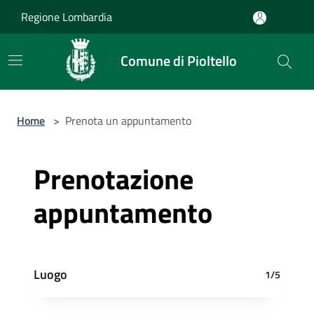
Salta al contenuto principale
Regione Lombardia
Comune di Pioltello
Home
>
Prenota un appuntamento
Prenotazione
appuntamento
Luogo
1/5