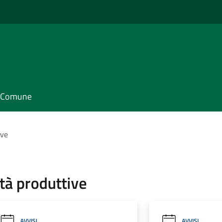
il Comune
ive
tà produttive
AVVISI
AVVISI