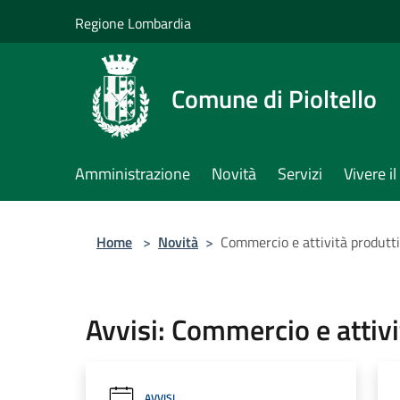
Salta al contenuto principale
Regione Lombardia
Comune di Pioltello
Amministrazione
Novità
Servizi
Vivere 
Home
>
Novità
>
Commercio e attività produtt
Avvisi: Commercio e attivi
AVVISI