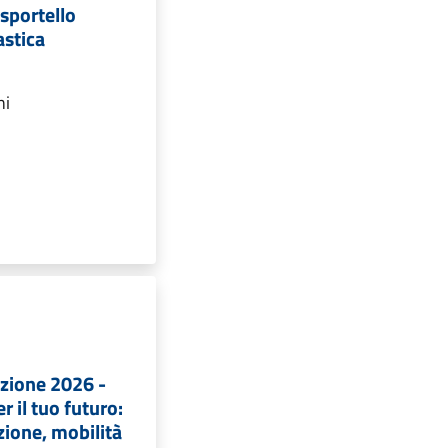
 sportello
astica
ni
izione 2026 -
r il tuo futuro:
ione, mobilità