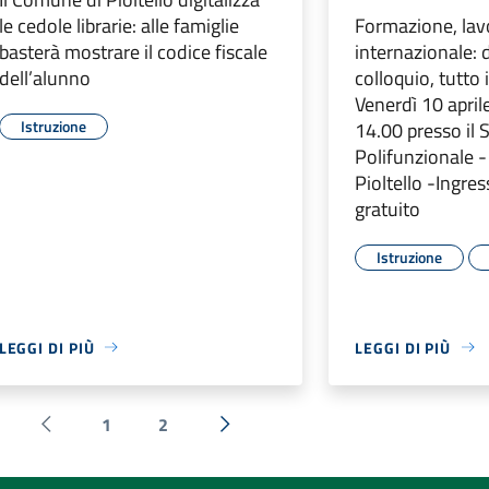
le cedole librarie: alle famiglie
Formazione, lav
basterà mostrare il codice fiscale
internazionale: 
dell’alunno
colloquio, tutto 
Venerdì 10 aprile
Istruzione
14.00 presso il 
Polifunzionale -
Pioltello -Ingres
gratuito
Istruzione
LEGGI DI PIÙ
LEGGI DI PIÙ
1
2
Pagina precedente
Successiva »