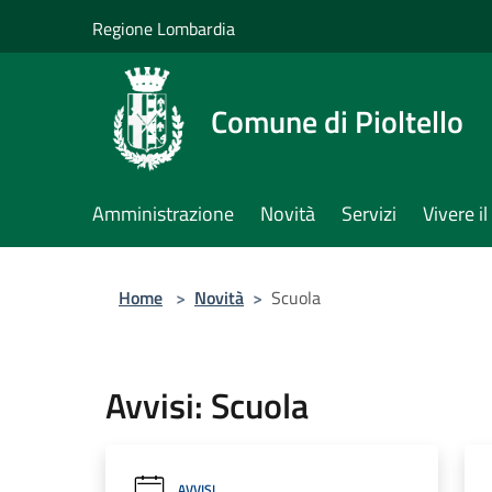
Salta al contenuto principale
Regione Lombardia
Comune di Pioltello
Amministrazione
Novità
Servizi
Vivere 
Home
>
Novità
>
Scuola
Avvisi: Scuola
AVVISI