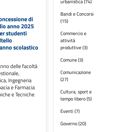
urbanistica (74)
Bandi e Concorsi
oncessione di
(15)
udio anno 2025
per studenti
Commercio e
ltello
attività
’anno scolastico
produttive (3)
Comune (3)
 anno delle facoltà
Comunicazione
estionale,
(27)
ca, Ingegneria
acia e Farmacia
Cultura, sport e
miche e Tecniche
tempo libero (5)
Eventi (7)
Governo (20)