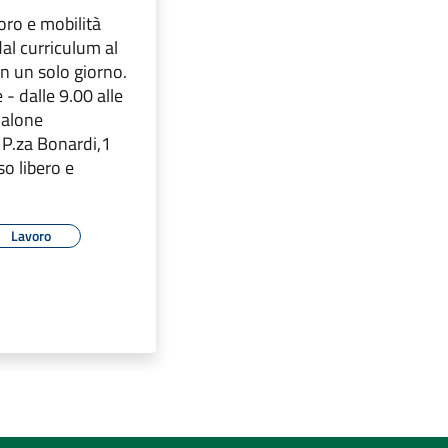
oro e mobilità
dal curriculum al
in un solo giorno.
 - dalle 9.00 alle
Salone
 P.za Bonardi,1
so libero e
Lavoro