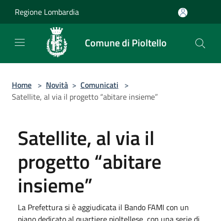
Salta al contenuto principale
Regione Lombardia
Comune di Pioltello
Home
>
Novità
>
Comunicati
>
Satellite, al via il progetto “abitare insieme”
Satellite, al via il
progetto “abitare
insieme”
La Prefettura si è aggiudicata il Bando FAMI con un
piano dedicato al quartiere pioltellese, con una serie di