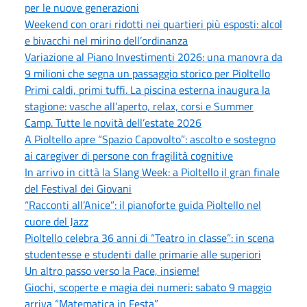
per le nuove generazioni
Weekend con orari ridotti nei quartieri più esposti: alcol
e bivacchi nel mirino dell’ordinanza
Variazione al Piano Investimenti 2026: una manovra da
9 milioni che segna un passaggio storico per Pioltello
Primi caldi, primi tuffi. La piscina esterna inaugura la
stagione: vasche all’aperto, relax, corsi e Summer
Camp. Tutte le novità dell’estate 2026
A Pioltello apre “Spazio Capovolto”: ascolto e sostegno
ai caregiver di persone con fragilità cognitive
In arrivo in città la Slang Week: a Pioltello il gran finale
del Festival dei Giovani
“Racconti all’Anice”: il pianoforte guida Pioltello nel
cuore del Jazz
Pioltello celebra 36 anni di “Teatro in classe”: in scena
studentesse e studenti dalle primarie alle superiori
Un altro passo verso la Pace, insieme!
Giochi, scoperte e magia dei numeri: sabato 9 maggio
arriva “Matematica in Festa”