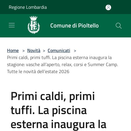
Salta al contenuto principale
Regione Lombardia
Comune di Pioltello
Home
>
Novità
>
Comunicati
>
Primi caldi, primi tuffi. La piscina esterna inaugura la
stagione: vasche all’aperto, relax, corsi e Summer Camp.
Tutte le novità dell’estate 2026
Primi caldi, primi
tuffi. La piscina
esterna inaugura la