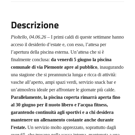
Descrizione
Pioltello,
04
.0
6
.2
6
–
I primi caldi di queste settimane hanno
acceso il desiderio d’estate e, con esso, l’attesa per
l’apertura della piscina esterna.
Un’attesa che si è
finalmente conclusa:
da
venerdì 5 giugno la piscina
comunale di via Piemonte apre al pubblico
,
inaugurando
una stagione che si preannuncia lunga e ricca di attività:
vasche all’aperto, ampi spazi verdi, servizio snack bar e
un’atmosfera ideale per affrontare le giornate più calde.
Parallelamente,
la piscina coperta rimarrà aperta fino
al 30 giugno per il nuoto libero e l’acqua fitness,
garantendo continuità agli sportivi e a chi desidera
mantenere un allenamento costante anche durante
l’estate.
Un servizio molto apprezzato, soprattutto dagli
over 65, che trovano nella vasca interna, mantenuta a una