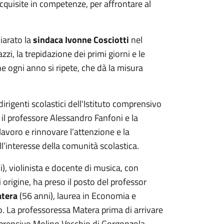
cquisite in competenze, per affrontare al
iarato la
sindaca Ivonne Cosciotti
nel
zzi, la trepidazione dei primi giorni e le
e ogni anno si ripete, che dà la misura
irigenti scolastici dell'Istituto comprensivo
e il professore Alessandro Fanfoni e la
avoro e rinnovare l’attenzione e la
ell’interesse della comunità scolastica.
), violinista e docente di musica, con
 origine, ha preso il posto del professor
atera
(56 anni), laurea in Economia e
. La professoressa Matera prima di arrivare
omprensivo Molino Vecchio di Gorgonzola.