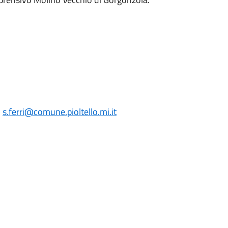
:
s.ferri
@comune.pioltello.mi.it