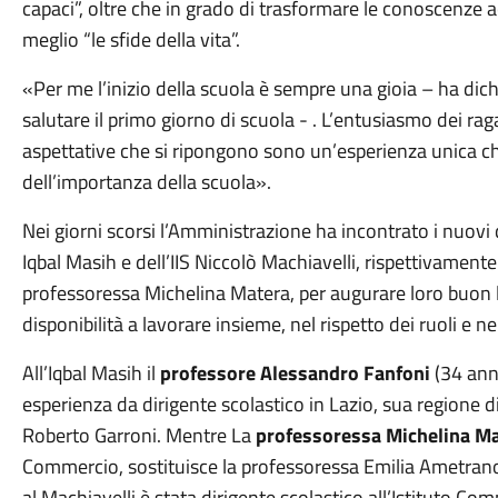
capaci”, oltre che in grado di trasformare le conoscenze a
meglio “le sfide della vita”.
«Per me l’inizio della scuola è sempre una gioia – ha dich
salutare il primo giorno di scuola - . L’entusiasmo dei raga
aspettative che si ripongono sono un’esperienza unica ch
dell’importanza della scuola».
Nei giorni scorsi l’Amministrazione ha incontrato i nuovi d
Iqbal Masih e dell’IIS Niccolò Machiavelli, rispettivament
professoressa Michelina Matera, per augurare loro buon l
disponibilità a lavorare insieme, nel rispetto dei ruoli e n
All’Iqbal Masih il
professore Alessandro Fanfoni
(34 anni
esperienza da dirigente scolastico in Lazio, sua regione di
Roberto Garroni. Mentre La
professoressa Michelina M
Commercio, sostituisce la professoressa Emilia Ametrano
al Machiavelli è stata dirigente scolastico all’Istituto C