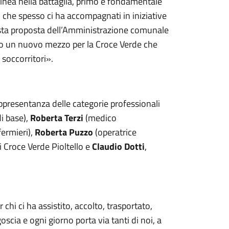
nea nella battaglia, primo e fondamentale
a, che spesso ci ha accompagnati in iniziative
uesta proposta dell’Amministrazione comunale
o un nuovo mezzo per la Croce Verde che
 soccorritori».
appresentanza delle categorie professionali
i base),
Roberta Terzi
(medico
fermieri),
Roberta Puzzo
(operatrice
i Croce Verde Pioltello e
Claudio Dotti
,
hi ci ha assistito, accolto, trasportato,
cia e ogni giorno porta via tanti di noi, a