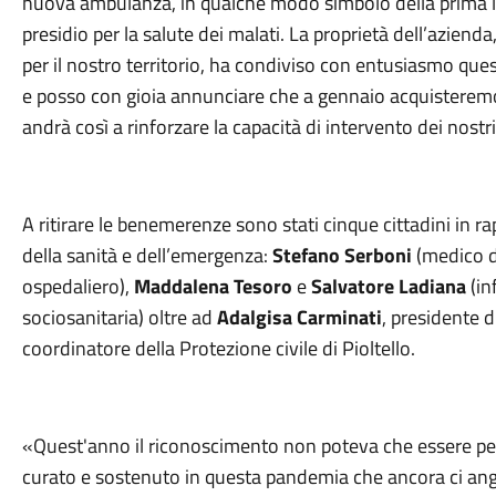
nuova ambulanza, in qualche modo simbolo della prima li
presidio per la salute dei malati. La proprietà dell’aziend
per il nostro territorio, ha condiviso con entusiasmo q
e posso con gioia annunciare che a gennaio acquisterem
andrà così a rinforzare la capacità di intervento dei nostri
A ritirare le benemerenze sono stati cinque cittadini in r
della sanità e dell’emergenza:
Stefano Serboni
(medico d
ospedaliero),
Maddalena Tesoro
e
Salvatore Ladiana
(in
sociosanitaria) oltre ad
Adalgisa Carminati
, presidente d
coordinatore della Protezione civile di Pioltello.
«Quest'anno il riconoscimento non poteva che essere per c
curato e sostenuto in questa pandemia che ancora ci angos