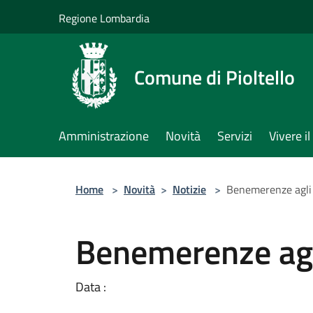
Salta al contenuto principale
Regione Lombardia
Comune di Pioltello
Amministrazione
Novità
Servizi
Vivere 
Home
>
Novità
>
Notizie
>
Benemerenze agli 
Benemerenze agli
Data :