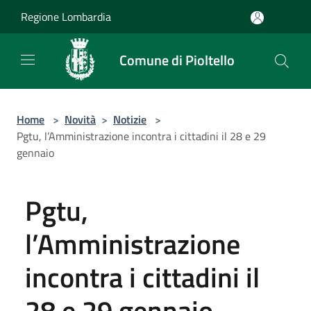
Salta al contenuto principale
Regione Lombardia
Comune di Pioltello
Home
>
Novità
>
Notizie
>
Pgtu, l’Amministrazione incontra i cittadini il 28 e 29
gennaio
Pgtu,
l’Amministrazione
incontra i cittadini il
28 e 29 gennaio