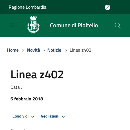
Salta al contenuto principale
Regione Lombardia
Comune di Pioltello
Home
>
Novità
>
Notizie
>
Linea z402
Linea z402
Data :
6 febbraio 2018
Condividi
Vedi azioni