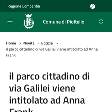
Salta al contenuto principale
Regione Lombardia
Comune di Pioltello
Home
>
Novità
>
Notizie
>
il parco cittadino di via Galilei viene intitolato ad Anna
Frank
il parco cittadino di
via Galilei viene
intitolato ad Anna
Frank