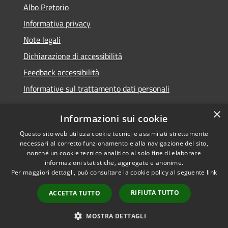
Albo Pretorio
Informativa privacy
Note legali
Dichiarazione di accessibilità
Feedback accessibilità
Informative sul trattamento dati personali
×
Informazioni sui cookie
Questo sito web utilizza cookie tecnici e assimilati strettamente
RSS
Copyright © 2026 • Comune di
necessari al corretto funzionamento e alla navigazione del sito,
Accessibilità
Pioltello • Powered by
nonché un cookie tecnico analitico al solo fine di elaborare
Privacy
Municipium
Accesso
informazioni statistiche, aggregate e anonime.
•
Per maggiori dettagli, può consultare la cookie policy al seguente
link
Cookie
redazione
Mappa del sito
RIFIUTA TUTTO
ACCETTA TUTTO
Informativa trattamento
dei dati personali
MOSTRA DETTAGLI