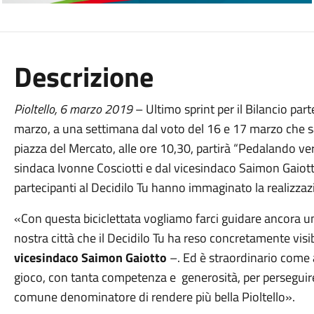
Descrizione
Pioltello,
6
marzo
201
9
– Ultimo sprint per il Bilancio par
marzo, a una settimana dal voto del 16 e 17 marzo che san
piazza del Mercato, alle ore 10,30, partirà “Pedalando vers
sindaca Ivonne Cosciotti e dal vicesindaco Saimon Gaiott
partecipanti al Decidilo Tu hanno immaginato la realizzaz
«Con questa biciclettata vogliamo farci guidare ancora un
nostra città che il Decidilo Tu ha reso concretamente visib
vicesindaco Saimon Gaiotto
–. Ed è straordinario come a
gioco, con tanta competenza e generosità, per perseguire 
comune denominatore di rendere più bella Pioltello».