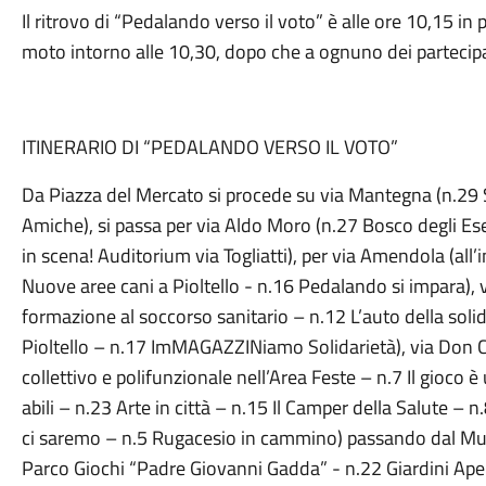
Il ritrovo di “Pedalando verso il voto” è alle ore 10,15 in
moto intorno alle 10,30, dopo che a ognuno dei partecipa
ITINERARIO DI “PEDALANDO VERSO IL VOTO”
Da Piazza del Mercato si procede su via Mantegna (n.29 
Amiche), si passa per via Aldo Moro (n.27 Bosco degli Esem
in scena! Auditorium via Togliatti), per via Amendola (al
Nuove aree cani a Pioltello - n.16 Pedalando si impara), 
formazione al soccorso sanitario – n.12 L’auto della solidari
Pioltello – n.17 ImMAGAZZINiamo Solidarietà), via Don Ca
collettivo e polifunzionale nell’Area Feste – n.7 Il gioco è
abili – n.23 Arte in città – n.15 Il Camper della Salute – 
ci saremo – n.5 Rugacesio in cammino) passando dal Mun
Parco Giochi “Padre Giovanni Gadda” - n.22 Giardini Aper