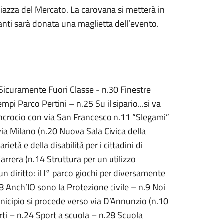
 piazza del Mercato. La carovana si metterà in
nti sarà donata una maglietta dell’evento.
Sicuramente Fuori Classe - n.30 Finestre
pi Parco Pertini – n.25 Su il sipario...si va
l’incrocio con via San Francesco n.11 “Slegami”
via Milano (n.20 Nuova Sala Civica della
età e della disabilità per i cittadini di
rrera (n.14 Struttura per un utilizzo
 un diritto: il I° parco giochi per diversamente
n.8 Anch’IO sono la Protezione civile – n.9 Noi
icipio si procede verso via D’Annunzio (n.10
ti – n.24 Sport a scuola – n.28 Scuola