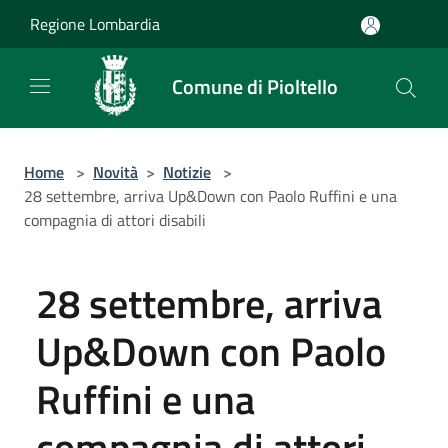
Salta al contenuto principale
Regione Lombardia
Comune di Pioltello
Home
>
Novità
>
Notizie
>
28 settembre, arriva Up&Down con Paolo Ruffini e una
compagnia di attori disabili
28 settembre, arriva
Up&Down con Paolo
Ruffini e una
compagnia di attori