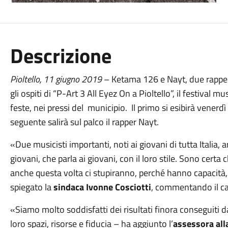
Descrizione
Pioltello,
11 giugno
201
9
– Ketama 126 e Nayt, due rapper 
gli ospiti di “P-Art 3 All Eyez On a Pioltello”, il festival mu
feste, nei pressi del municipio. Il primo si esibirà venerd
seguente salirà sul palco il rapper Nayt.
«Due musicisti importanti, noti ai giovani di tutta Italia, 
giovani, che parla ai giovani, con il loro stile. Sono certa
anche questa volta ci stupiranno, perché hanno capacità,
spiegato la
sindaca Ivonne Cosciotti
, commentando il ca
«Siamo molto soddisfatti dei risultati finora conseguiti d
loro spazi, risorse e fiducia – ha aggiunto l’
assessora alla