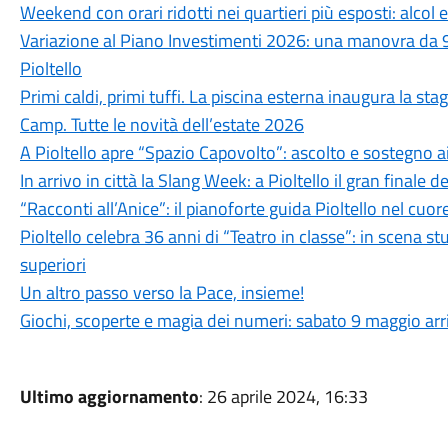
Weekend con orari ridotti nei quartieri più esposti: alcol 
Variazione al Piano Investimenti 2026: una manovra da 9
Pioltello
Primi caldi, primi tuffi. La piscina esterna inaugura la st
Camp. Tutte le novità dell’estate 2026
A Pioltello apre “Spazio Capovolto”: ascolto e sostegno ai
In arrivo in città la Slang Week: a Pioltello il gran finale d
“Racconti all’Anice”: il pianoforte guida Pioltello nel cuor
Pioltello celebra 36 anni di “Teatro in classe”: in scena s
superiori
Un altro passo verso la Pace, insieme!
Giochi, scoperte e magia dei numeri: sabato 9 maggio arr
Ultimo aggiornamento
: 26 aprile 2024, 16:33