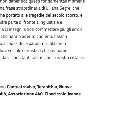
ò non dimentica questi fondamentali momenti
a frase straordinaria di Liliana Segre, che
ha portato alle tragedie del secolo scorso: è
ltra parte di fronte a ingiustizie e
ia ci insegni a non commettere più gli errori
ni, che hanno aderito con entusiasmo
do a causa della pandemia, abbiamo
ore sociale e artistico che invitiamo i
a vicino i tanti talenti che la nostra città sa
pano
Conteatrovivo
,
Terabithia
,
Nuove
ilò
,
Associazione 440
,
Cinecircolo Jeanne