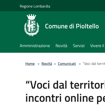
Salta al contenuto principale
Regione Lombardia
Comune di Pioltello
Amministrazione
Novità
Servizi
Vivere 
Home
>
Novità
>
Comunicati
>
“Voci dal terr
“Voci dal territor
incontri online 