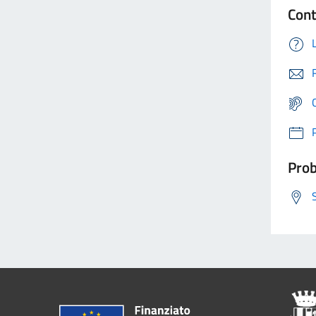
Cont
Prob