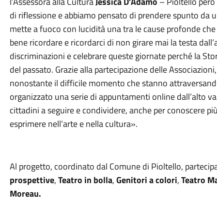
l’Assessora alla Cultura
Jessica D’Adamo
– Pioltello per
di riflessione e abbiamo pensato di prendere spunto da un
mette a fuoco con lucidità una tra le cause profonde che 
bene ricordare e ricordarci di non girare mai la testa dall’a
discriminazioni e celebrare queste giornate perché la Stor
del passato. Grazie alla partecipazione delle Associazio
nonostante il difficile momento che stanno attraversan
organizzato una serie di appuntamenti online dall’alto val
cittadini a seguire e condividere, anche per conoscere più d
esprimere nell’arte e nella cultura».
Al progetto, coordinato dal Comune di Pioltello, parteci
prospettive
,
Teatro in bolla
,
Genitori a colori
,
Teatro Ma
Moreau.