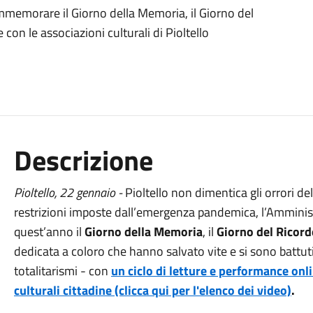
memorare il Giorno della Memoria, il Giorno del
 con le associazioni culturali di Pioltello
Descrizione
Pioltello, 22 gennaio -
Pioltello non dimentica gli orrori de
restrizioni imposte dall’emergenza pandemica, l’Ammini
quest’anno il
Giorno della Memoria
, il
Giorno del Ricord
dedicata a coloro che hanno salvato vite e si sono battuti 
totalitarismi - con
un ciclo di letture e performance onl
culturali cittadine (clicca qui per l'elenco dei video)
.