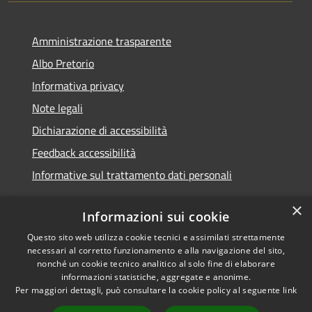
Amministrazione trasparente
Albo Pretorio
Informativa privacy
Note legali
Dichiarazione di accessibilità
Feedback accessibilità
Informative sul trattamento dati personali
×
Informazioni sui cookie
Questo sito web utilizza cookie tecnici e assimilati strettamente
RSS
Copyright © 2026 • Comune di
necessari al corretto funzionamento e alla navigazione del sito,
Accessibilità
Pioltello • Powered by
nonché un cookie tecnico analitico al solo fine di elaborare
Privacy
Municipium
Accesso
informazioni statistiche, aggregate e anonime.
•
Per maggiori dettagli, può consultare la cookie policy al seguente
link
Cookie
redazione