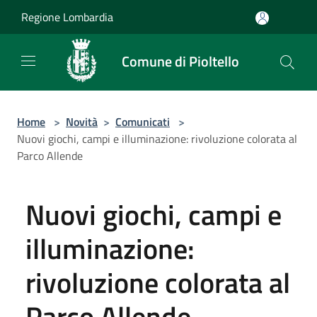
Salta al contenuto principale
Regione Lombardia
Comune di Pioltello
Home
>
Novità
>
Comunicati
>
Nuovi giochi, campi e illuminazione: rivoluzione colorata al
Parco Allende
Nuovi giochi, campi e
illuminazione:
rivoluzione colorata al
Parco Allende