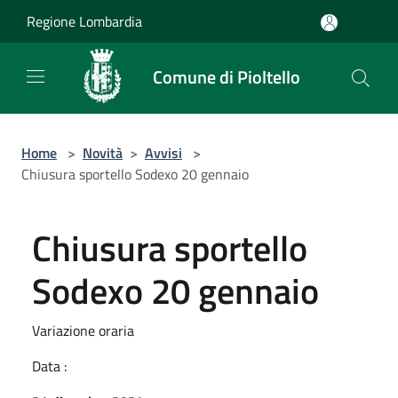
Salta al contenuto principale
Regione Lombardia
Comune di Pioltello
Home
>
Novità
>
Avvisi
>
Chiusura sportello Sodexo 20 gennaio
Chiusura sportello
Sodexo 20 gennaio
Variazione oraria
Data :