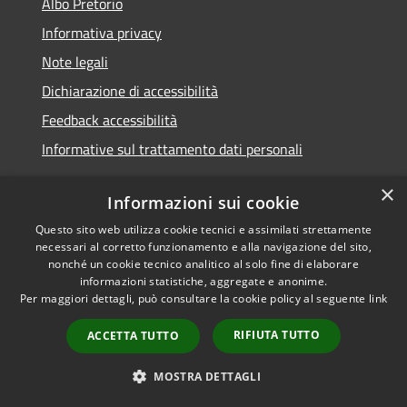
Albo Pretorio
Informativa privacy
Note legali
Dichiarazione di accessibilità
Feedback accessibilità
Informative sul trattamento dati personali
×
Informazioni sui cookie
Questo sito web utilizza cookie tecnici e assimilati strettamente
RSS
Copyright © 2026 • Comune di
necessari al corretto funzionamento e alla navigazione del sito,
Accessibilità
Pioltello • Powered by
nonché un cookie tecnico analitico al solo fine di elaborare
Privacy
Municipium
Accesso
informazioni statistiche, aggregate e anonime.
•
Per maggiori dettagli, può consultare la cookie policy al seguente
link
Cookie
redazione
Mappa del sito
RIFIUTA TUTTO
ACCETTA TUTTO
Informativa trattamento
dei dati personali
MOSTRA DETTAGLI