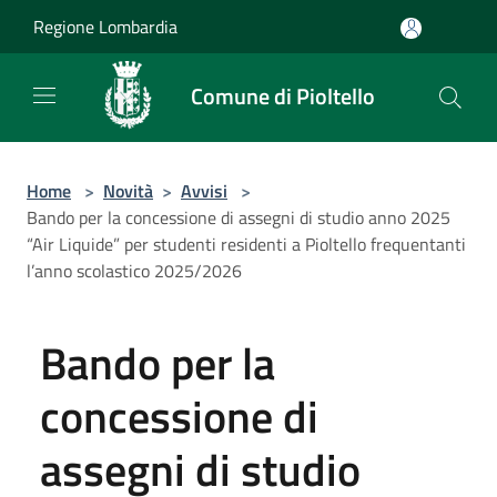
Salta al contenuto principale
Regione Lombardia
Comune di Pioltello
Home
>
Novità
>
Avvisi
>
Bando per la concessione di assegni di studio anno 2025
“Air Liquide” per studenti residenti a Pioltello frequentanti
l’anno scolastico 2025/2026
Bando per la
concessione di
assegni di studio