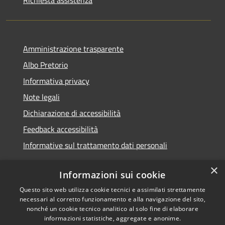
Richiesta assistenza
Amministrazione trasparente
Albo Pretorio
Informativa privacy
Note legali
Dichiarazione di accessibilità
Feedback accessibilità
Informative sul trattamento dati personali
×
Informazioni sui cookie
Questo sito web utilizza cookie tecnici e assimilati strettamente
RSS
Copyright © 2026 • Comune di
necessari al corretto funzionamento e alla navigazione del sito,
Accessibilità
Pioltello • Powered by
nonché un cookie tecnico analitico al solo fine di elaborare
informazioni statistiche, aggregate e anonime.
Privacy
Municipium
Accesso
•