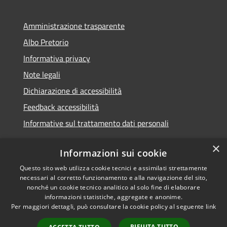
Amministrazione trasparente
Albo Pretorio
Informativa privacy
Note legali
Dichiarazione di accessibilità
Feedback accessibilità
Informative sul trattamento dati personali
×
Informazioni sui cookie
Questo sito web utilizza cookie tecnici e assimilati strettamente
RSS
Copyright © 2026 • Comune di
necessari al corretto funzionamento e alla navigazione del sito,
Accessibilità
Pioltello • Powered by
nonché un cookie tecnico analitico al solo fine di elaborare
Privacy
Municipium
Accesso
informazioni statistiche, aggregate e anonime.
•
Per maggiori dettagli, può consultare la cookie policy al seguente
link
Cookie
redazione
Mappa del sito
RIFIUTA TUTTO