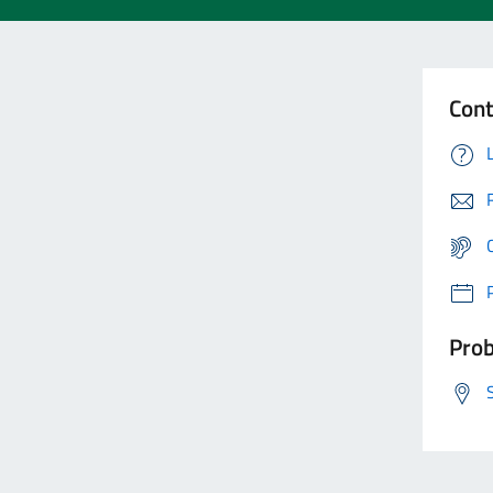
Cont
Prob