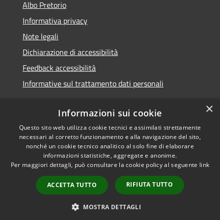
Albo Pretorio
Informativa privacy
Note legali
Dichiarazione di accessibilità
Feedback accessibilità
Informative sul trattamento dati personali
×
Informazioni sui cookie
Questo sito web utilizza cookie tecnici e assimilati strettamente
RSS
Copyright © 2026 • Comune di
necessari al corretto funzionamento e alla navigazione del sito,
Accessibilità
Pioltello • Powered by
nonché un cookie tecnico analitico al solo fine di elaborare
Privacy
Municipium
Accesso
informazioni statistiche, aggregate e anonime.
•
Per maggiori dettagli, può consultare la cookie policy al seguente
link
Cookie
redazione
Mappa del sito
RIFIUTA TUTTO
ACCETTA TUTTO
Informativa trattamento
dei dati personali
MOSTRA DETTAGLI