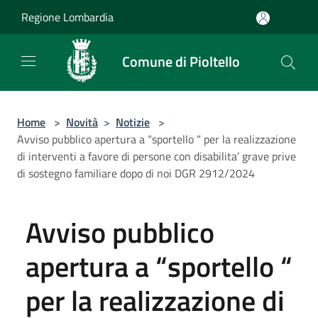
Salta al contenuto principale
Regione Lombardia
Comune di Pioltello
Home
>
Novità
>
Notizie
>
Avviso pubblico apertura a “sportello “ per la realizzazione
di interventi a favore di persone con disabilita’ grave prive
di sostegno familiare dopo di noi DGR 2912/2024
Avviso pubblico
apertura a “sportello “
per la realizzazione di