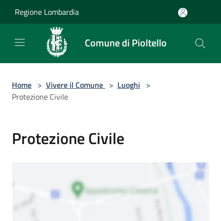
Salta al contenuto principale
Regione Lombardia
Comune di Pioltello
Home
>
Vivere il Comune
>
Luoghi
>
Protezione Civile
Protezione Civile