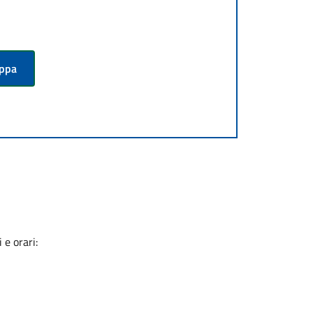
appa
 e orari: