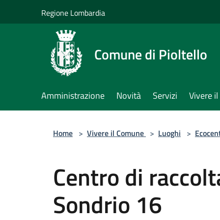
Salta al contenuto principale
Regione Lombardia
Comune di Pioltello
Amministrazione
Novità
Servizi
Vivere 
Home
>
Vivere il Comune
>
Luoghi
>
Ecocent
Centro di raccolta
Sondrio 16