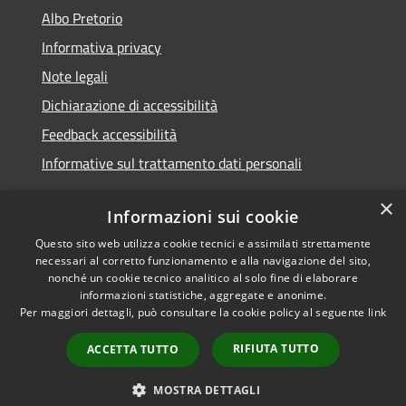
Albo Pretorio
Informativa privacy
Note legali
Dichiarazione di accessibilità
Feedback accessibilità
Informative sul trattamento dati personali
×
Informazioni sui cookie
Questo sito web utilizza cookie tecnici e assimilati strettamente
RSS
Copyright © 2026 • Comune di
necessari al corretto funzionamento e alla navigazione del sito,
Accessibilità
Pioltello • Powered by
nonché un cookie tecnico analitico al solo fine di elaborare
Privacy
Municipium
Accesso
informazioni statistiche, aggregate e anonime.
•
Per maggiori dettagli, può consultare la cookie policy al seguente
link
Cookie
redazione
Mappa del sito
RIFIUTA TUTTO
ACCETTA TUTTO
Informativa trattamento
dei dati personali
MOSTRA DETTAGLI