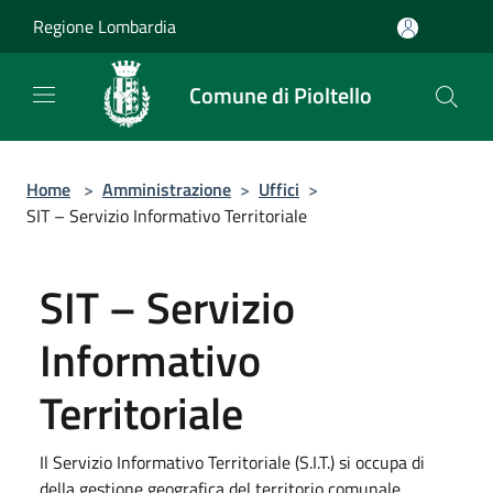
Salta al contenuto principale
Regione Lombardia
Comune di Pioltello
Home
>
Amministrazione
>
Uffici
>
SIT – Servizio Informativo Territoriale
SIT – Servizio
Informativo
Territoriale
Il Servizio Informativo Territoriale (S.I.T.) si occupa di
della gestione geografica del territorio comunale