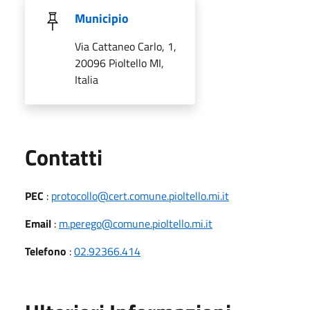
Municipio
Via Cattaneo Carlo, 1,
20096 Pioltello MI,
Italia
Utili
Contatti
PEC
:
protocollo@cert.comune.pioltello.mi.it
Email
:
m.perego@comune.pioltello.mi.it
Telefono
:
02.92366.414