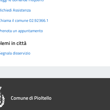
Richiedi Assistenza
Chiama il comune 02.92366.1
Prenota un appuntamento
lemi in città
Segnala disservizio
Comune di Pioltello