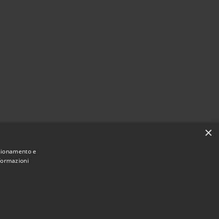
i
×
nzionamento e
nformazioni
Municipium
Accesso redazione
 Pioltello • Powered by
•