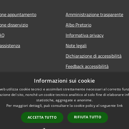
ione appuntamento
Amministrazione trasparente
one disservizio
Albo Pretorio
FAQ
Informativa privacy
 assistenza
Note legali
Dichiarazione di accessibilità
Feedback accessibilità
Informative sul trattamento dat
Informazioni sui cookie
personali
web utilizza cookie tecnici e assimilati strettamente necessari al corretto fu
azione del sito, nonché un cookie tecnico analitico al solo fine di elaborare i
statistiche, aggregate e anonime.
Per maggiori dettagli, può consultare la cookie policy al seguente
link
RIFIUTA TUTTO
ACCETTA TUTTO
l sito
Copyright © 2026 • Comune di