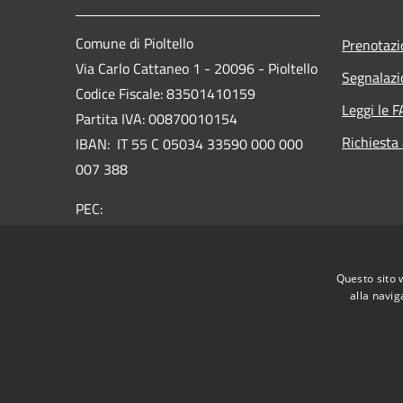
Comune di Pioltello
Prenotaz
Via Carlo Cattaneo 1 - 20096 - Pioltello
Segnalazi
Codice Fiscale: 83501410159
Leggi le 
Partita IVA: 00870010154
Richiesta
IBAN:
IT 55 C 05034 33590 000 000
007 388
PEC:
protocollo@cert.comune.pioltello.mi.it
Centralino Unico: 02.92366.1
Questo sito 
alla navig
RSS
Accessibilità
Privacy
Cookie
Mappa de
Informativa trattamento dei dati personali