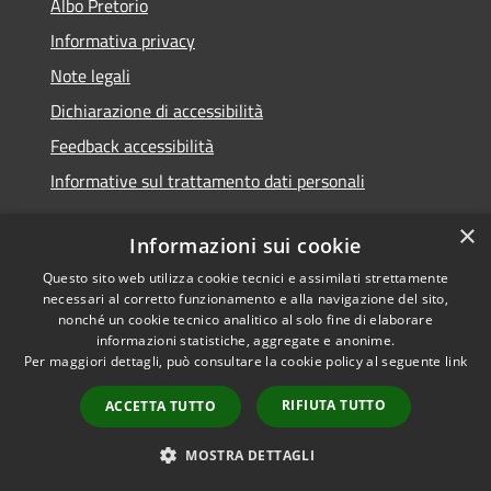
Albo Pretorio
Informativa privacy
Note legali
Dichiarazione di accessibilità
Feedback accessibilità
Informative sul trattamento dati personali
×
Informazioni sui cookie
Questo sito web utilizza cookie tecnici e assimilati strettamente
RSS
Copyright © 2026 • Comune di
necessari al corretto funzionamento e alla navigazione del sito,
Accessibilità
Pioltello • Powered by
nonché un cookie tecnico analitico al solo fine di elaborare
Privacy
Municipium
Accesso
informazioni statistiche, aggregate e anonime.
•
Per maggiori dettagli, può consultare la cookie policy al seguente
link
Cookie
redazione
Mappa del sito
RIFIUTA TUTTO
ACCETTA TUTTO
Informativa trattamento
dei dati personali
MOSTRA DETTAGLI