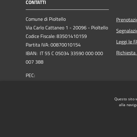
CONTATTI
Comune di Pioltello
Prenotaz
Via Carlo Cattaneo 1 - 20096 - Pioltello
Segnalazi
Codice Fiscale: 83501410159
Leggi le 
Partita IVA: 00870010154
Richiesta
IBAN:
IT 55 C 05034 33590 000 000
007 388
PEC:
protocollo@cert.comune.pioltello.mi.it
Centralino Unico: 02.92366.1
Questo sito 
alla navig
RSS
Accessibilità
Privacy
Cookie
Mappa de