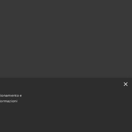
i
×
nzionamento e
nformazioni
Municipium
Accesso redazione
 Pioltello • Powered by
•