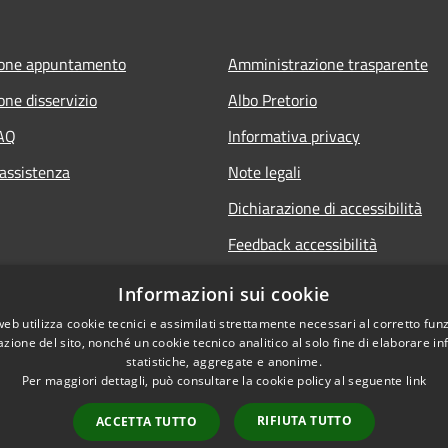
ione appuntamento
Amministrazione trasparente
one disservizio
Albo Pretorio
FAQ
Informativa privacy
 assistenza
Note legali
Dichiarazione di accessibilità
Feedback accessibilità
Informative sul trattamento dat
Informazioni sui cookie
personali
web utilizza cookie tecnici e assimilati strettamente necessari al corretto fu
azione del sito, nonché un cookie tecnico analitico al solo fine di elaborare i
statistiche, aggregate e anonime.
Per maggiori dettagli, può consultare la cookie policy al seguente
link
RIFIUTA TUTTO
ACCETTA TUTTO
l sito
Copyright © 2026 • Comune di