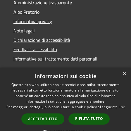
Amministrazione trasparente
Albo Pretorio
Informativa privacy
Note legali
Dichiarazione di accessibilità
Feedback accessibilità
Informative sul trattamento dati personali
×
Informazioni sui cookie
Questo sito web utilizza cookie tecnici e assimilati strettamente
RSS
Copyright © 2026 • Comune di
necessari al corretto funzionamento e alla navigazione del sito,
Accessibilità
Pioltello • Powered by
nonché un cookie tecnico analitico al solo fine di elaborare
Privacy
Municipium
Accesso
informazioni statistiche, aggregate e anonime.
•
Per maggiori dettagli, può consultare la cookie policy al seguente
link
Cookie
redazione
Mappa del sito
RIFIUTA TUTTO
ACCETTA TUTTO
Informativa trattamento
dei dati personali