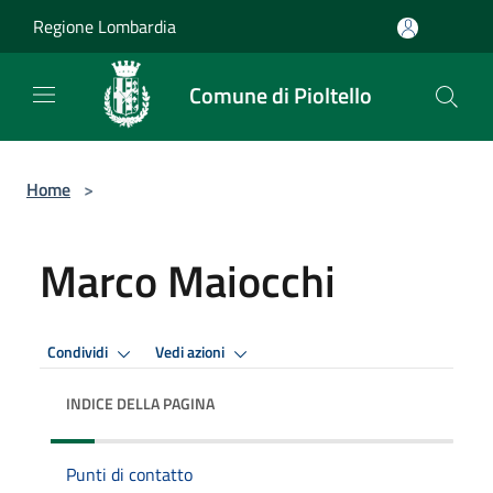
Salta al contenuto principale
Regione Lombardia
Comune di Pioltello
Home
>
Marco Maiocchi
Condividi
Vedi azioni
INDICE DELLA PAGINA
Punti di contatto