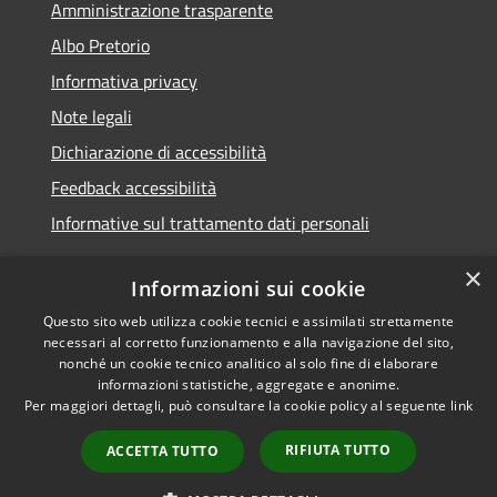
Amministrazione trasparente
Albo Pretorio
Informativa privacy
Note legali
Dichiarazione di accessibilità
Feedback accessibilità
Informative sul trattamento dati personali
×
Informazioni sui cookie
Questo sito web utilizza cookie tecnici e assimilati strettamente
RSS
Copyright © 2026 • Comune di
necessari al corretto funzionamento e alla navigazione del sito,
Accessibilità
Pioltello • Powered by
nonché un cookie tecnico analitico al solo fine di elaborare
Privacy
Municipium
Accesso
informazioni statistiche, aggregate e anonime.
•
Per maggiori dettagli, può consultare la cookie policy al seguente
link
Cookie
redazione
Mappa del sito
RIFIUTA TUTTO
ACCETTA TUTTO
Informativa trattamento
dei dati personali