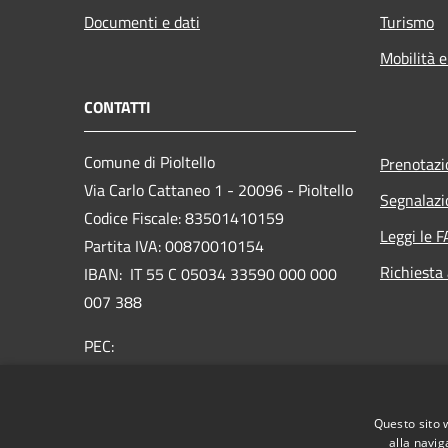
Documenti e dati
Turismo
Mobilità e
CONTATTI
Comune di Pioltello
Prenotaz
Via Carlo Cattaneo 1 - 20096 - Pioltello
Segnalazi
Codice Fiscale: 83501410159
Leggi le 
Partita IVA: 00870010154
Richiesta
IBAN:
IT 55 C 05034 33590 000 000
007 388
PEC:
protocollo@cert.comune.pioltello.mi.it
Centralino Unico: 02.92366.1
Questo sito 
alla navig