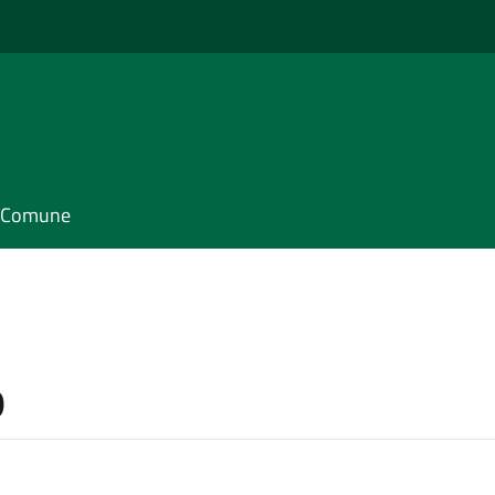
il Comune
o