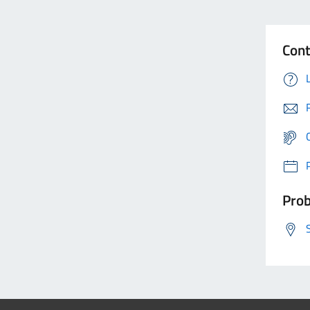
Cont
Prob