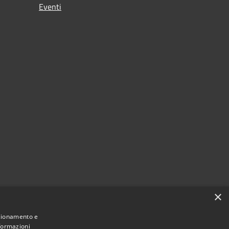
Eventi
i
×
nzionamento e
nformazioni