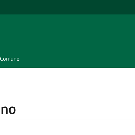
il Comune
ono