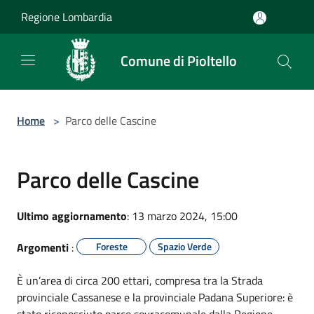
Salta al contenuto principale
Regione Lombardia
Comune di Pioltello
Home
>
Parco delle Cascine
Parco delle Cascine
Ultimo aggiornamento
: 13 marzo 2024, 15:00
Argomenti
:
Foreste
Spazio Verde
È un’area di circa 200 ettari, compresa tra la Strada
provinciale Cassanese e la provinciale Padana Superiore: è
stato riconosciuto parco sovracomunale dalla Regione