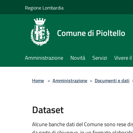
Salta al contenuto principale
Regione Lombardia
Comune di Pioltello
Amministrazione
Novità
Servizi
Vivere 
Home
>
Amministrazione
>
Documenti e dati
Dataset
Alcune banche dati del Comune sono rese dispo
da parte di chiunque, in un formato elaborab