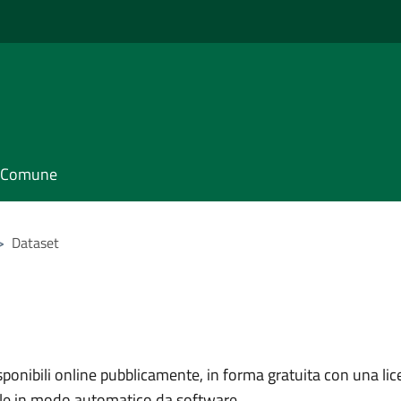
il Comune
>
Dataset
nibili online pubblicamente, in forma gratuita con una lice
ile in modo automatico da software.