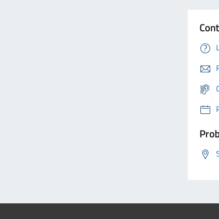
Cont
Prob