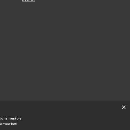
i
×
nzionamento e
nformazioni