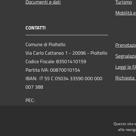
Documenti e dati
Turismo
Mobilità e
CONTATTI
Comune di Pioltello
Prenotaz
Via Carlo Cattaneo 1 - 20096 - Pioltello
Segnalazi
Codice Fiscale: 83501410159
Leggi le 
Partita IVA: 00870010154
Richiesta
IBAN:
IT 55 C 05034 33590 000 000
007 388
PEC:
protocollo@cert.comune.pioltello.mi.it
Centralino Unico: 02.92366.1
Questo sito 
alla navig