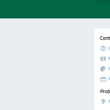
Cont
Prob