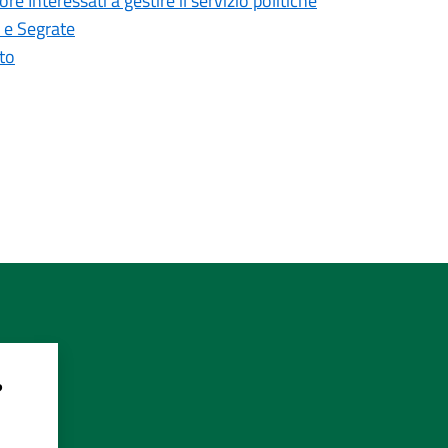
re Interessati a gestire il servizio politiche
o e Segrate
ito
?