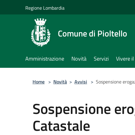
Salta al contenuto principale
Regione Lombardia
Comune di Pioltello
Amministrazione
Novità
Servizi
Vivere 
Home
>
Novità
>
Avvisi
>
Sospensione erogaz
Sospensione erog
Catastale