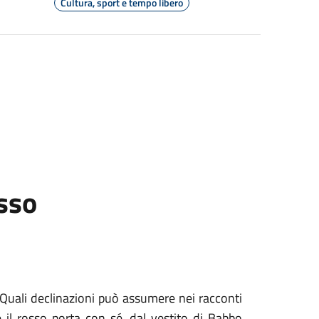
Cultura, sport e tempo libero
osso
o? Quali declinazioni può assumere nei racconti
he il rosso porta con sé, dal vestito di Babbo