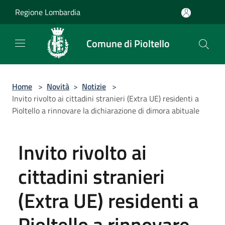
Salta al contenuto principale
Regione Lombardia
Comune di Pioltello
Home
>
Novità
>
Notizie
>
Invito rivolto ai cittadini stranieri (Extra UE) residenti a
Pioltello a rinnovare la dichiarazione di dimora abituale
Invito rivolto ai
cittadini stranieri
(Extra UE) residenti a
Pioltello a rinnovare