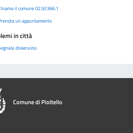
Chiama il comune 02.92366.1
Prenota un appuntamento
lemi in città
Segnala disservizio
Comune di Pioltello