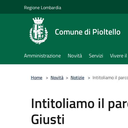
Salta al contenuto principale
Regione Lombardia
Comune di Pioltello
Amministrazione
Novità
Servizi
Vivere 
Home
>
Novità
>
Notizie
>
Intitoliamo il parc
Intitoliamo il pa
Giusti