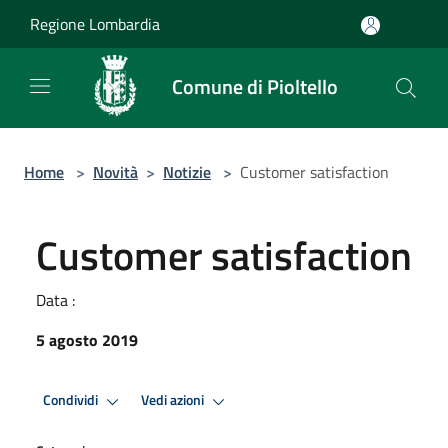
Salta al contenuto principale
Regione Lombardia
Comune di Pioltello
Home
>
Novità
>
Notizie
>
Customer satisfaction
Customer satisfaction
Data :
5 agosto 2019
Condividi
Vedi azioni