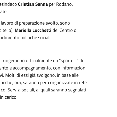
cesindaco
Cristian Sanna
per Rodano,
ate.
 lavoro di preparazione svolto, sono
oltello),
Mariella Luc
c
hetti
del Centro di
rtimento politiche sociali.
o fungeranno ufficialmente da “sportelli” di
tamento e accompagnamento, con informazioni
i. Molti di essi già svolgono, in base alle
oni che, ora, saranno però organizzate in rete
i Servizi sociali, ai quali saranno segnalati
n carico.