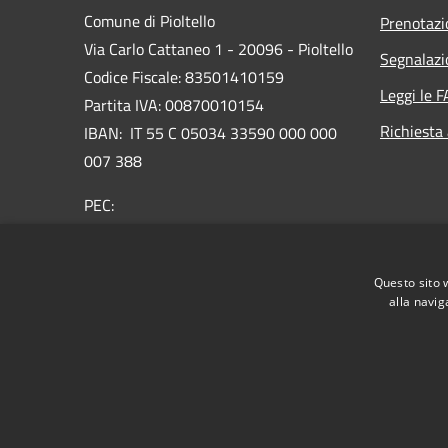
Comune di Pioltello
Prenotaz
Via Carlo Cattaneo 1 - 20096 - Pioltello
Segnalazi
Codice Fiscale: 83501410159
Leggi le 
Partita IVA: 00870010154
Richiesta
IBAN:
IT 55 C 05034 33590 000 000
007 388
PEC:
protocollo@cert.comune.pioltello.mi.it
Centralino Unico: 02.92366.1
Questo sito 
alla navig
RSS
Accessibilità
Privacy
Cookie
Mappa de
Informativa trattamento dei dati personali