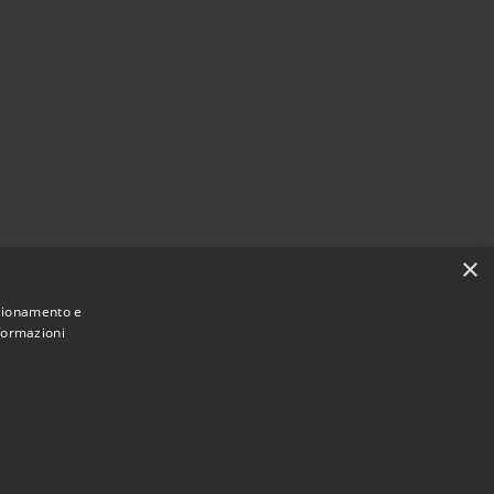
i
×
nzionamento e
nformazioni
Municipium
Accesso redazione
 Pioltello • Powered by
•