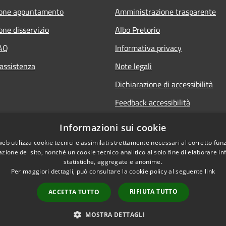
ione appuntamento
Amministrazione trasparente
one disservizio
Albo Pretorio
FAQ
Informativa privacy
 assistenza
Note legali
Dichiarazione di accessibilità
Feedback accessibilità
Informative sul trattamento dat
Informazioni sui cookie
personali
web utilizza cookie tecnici e assimilati strettamente necessari al corretto fu
azione del sito, nonché un cookie tecnico analitico al solo fine di elaborare i
statistiche, aggregate e anonime.
Per maggiori dettagli, può consultare la cookie policy al seguente
link
RIFIUTA TUTTO
ACCETTA TUTTO
l sito
Copyright © 2026 • Comune di
MOSTRA DETTAGLI