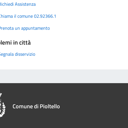
Richiedi Assistenza
Chiama il comune 02.92366.1
Prenota un appuntamento
lemi in città
Segnala disservizio
Comune di Pioltello