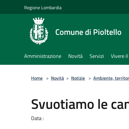
Salta al contenuto principale
Regione Lombardia
Comune di Pioltello
Amministrazione
Novità
Servizi
Vivere 
Home
>
Novità
>
Notizie
>
Ambiente, territor
Svuotiamo le ca
Data :