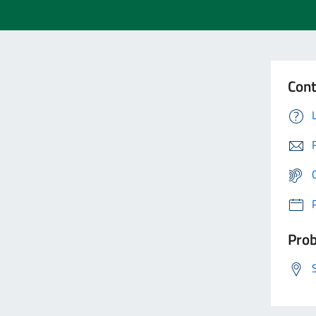
Cont
Prob