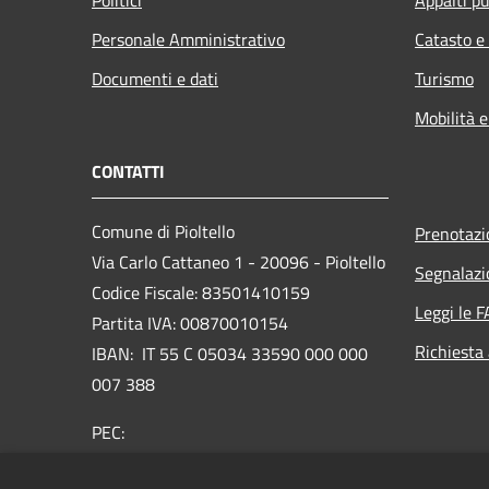
Personale Amministrativo
Catasto e
Documenti e dati
Turismo
Mobilità e
CONTATTI
Comune di Pioltello
Prenotaz
Via Carlo Cattaneo 1 - 20096 - Pioltello
Segnalazi
Codice Fiscale: 83501410159
Leggi le 
Partita IVA: 00870010154
Richiesta
IBAN:
IT 55 C 05034 33590 000 000
007 388
PEC:
protocollo@cert.comune.pioltello.mi.it