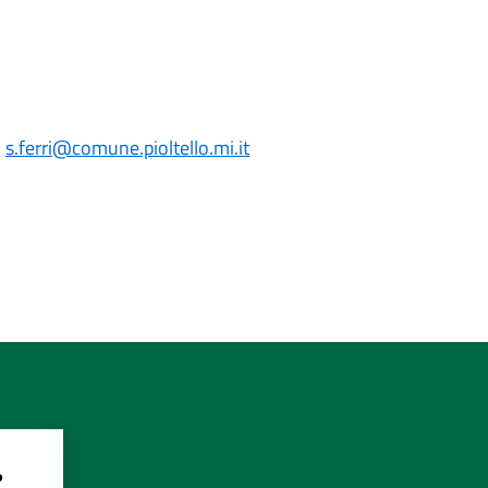
:
s.ferri
@comune.pioltello.mi.it
?