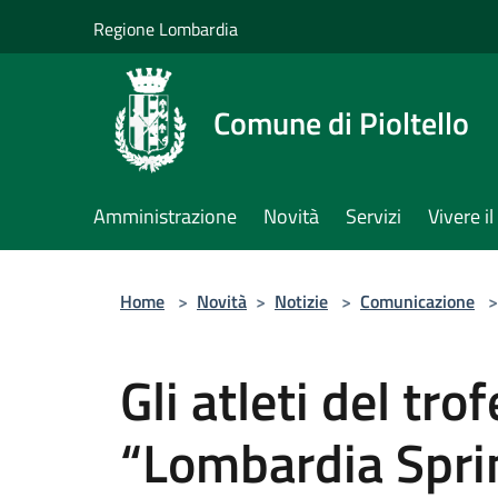
Salta al contenuto principale
Regione Lombardia
Comune di Pioltello
Amministrazione
Novità
Servizi
Vivere 
Home
>
Novità
>
Notizie
>
Comunicazione
>
Gli atleti del tro
“Lombardia Sprin