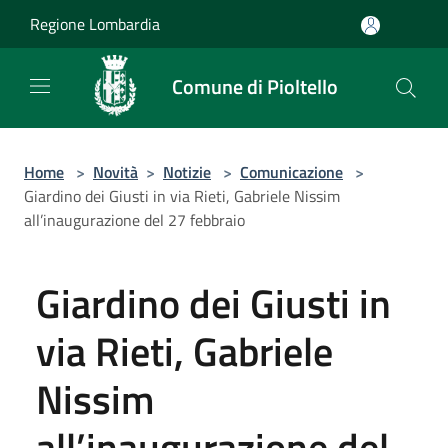
Salta al contenuto principale
Regione Lombardia
Comune di Pioltello
Home
>
Novità
>
Notizie
>
Comunicazione
>
Giardino dei Giusti in via Rieti, Gabriele Nissim
all’inaugurazione del 27 febbraio
Giardino dei Giusti in
via Rieti, Gabriele
Nissim
all’inaugurazione del