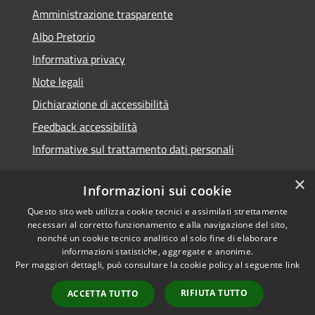
Amministrazione trasparente
Albo Pretorio
Informativa privacy
Note legali
Dichiarazione di accessibilità
Feedback accessibilità
Informative sul trattamento dati personali
×
Informazioni sui cookie
Questo sito web utilizza cookie tecnici e assimilati strettamente
RSS
Copyright © 2026 • Comune di
necessari al corretto funzionamento e alla navigazione del sito,
Accessibilità
Pioltello • Powered by
nonché un cookie tecnico analitico al solo fine di elaborare
Privacy
Municipium
Accesso
informazioni statistiche, aggregate e anonime.
•
Per maggiori dettagli, può consultare la cookie policy al seguente
link
Cookie
redazione
Mappa del sito
RIFIUTA TUTTO
ACCETTA TUTTO
Informativa trattamento